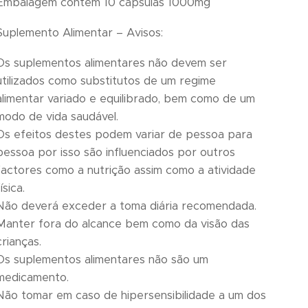
Embalagem contém 10 cápsulas 1000mg
Suplemento Alimentar – Avisos:
Os suplementos alimentares não devem ser
utilizados como substitutos de um regime
alimentar variado e equilibrado, bem como de um
modo de vida saudável.
Os efeitos destes podem variar de pessoa para
pessoa por isso são influenciados por outros
factores como a nutrição assim como a atividade
física.
Não deverá exceder a toma diária recomendada.
Manter fora do alcance bem como da visão das
crianças.
Os suplementos alimentares não são um
medicamento.
Não tomar em caso de hipersensibilidade a um dos