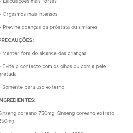
– Ejaculações mais fortes
– Orgasmos mais intensos
– Previne doenças da próstata ou similares
PRECAUÇÕES:
> Manter fora do alcance das crianças;
> Evite o contacto com os olhos ou com a pele
gretada;
> Somente para uso externo.
INGREDIENTES:
Ginseng coreano 750mg, Ginseng coreano extrato
250mg