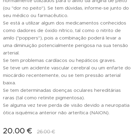
normalmente utilizados para o alívio da angina de peito
(ou "dor no peito"). Se tem dúvidas, informe-se junto do
seu médico ou farmacêutico.
Se está a utilizar algum dos medicamentos conhecidos
como dadores de óxido nítrico, tal como o nitrito de
amilo ("poppers"), pois a combinação poderá levar a
uma diminuição potencialmente perigosa na sua tensão
arterial.
Se tem problemas cardíacos ou hepáticos graves.
Se teve um acidente vascular cerebral ou um enfarte do
miocárdio recentemente, ou se tem pressão arterial
baixa.
Se tem determinadas doenças oculares hereditárias
raras (tal como retinite pigmentosa).
Se alguma vez teve perda de visão devido a neuropatia
ótica isquémica anterior não arterítica (NAION).
20.00
€
26.00
€