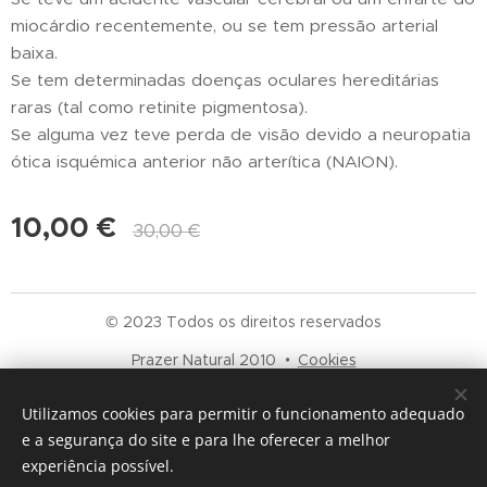
miocárdio recentemente, ou se tem pressão arterial
baixa.
Se tem determinadas doenças oculares hereditárias
raras (tal como retinite pigmentosa).
Se alguma vez teve perda de visão devido a neuropatia
ótica isquémica anterior não arterítica (NAION).
10,00
€
30,00
€
© 2023 Todos os direitos reservados
Prazer Natural 2010
Cookies
Idiomas
Utilizamos cookies para permitir o funcionamento adequado
e a segurança do site e para lhe oferecer a melhor
Português
English
experiência possível.